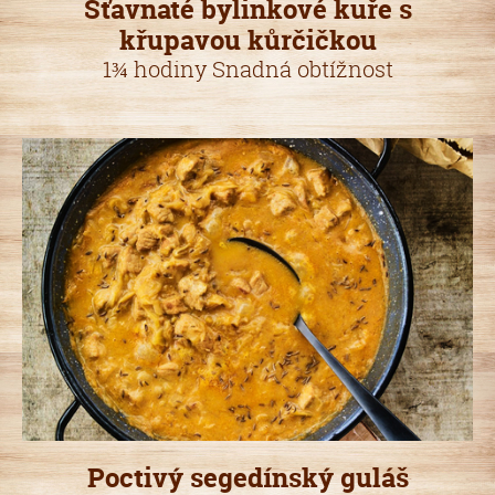
Šťavnaté bylinkové kuře s
křupavou kůrčičkou
1¾ hodiny Snadná obtížnost
Poctivý segedínský guláš