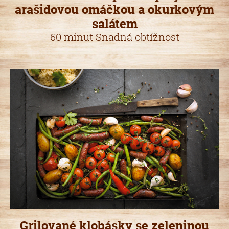
arašidovou omáčkou a okurkovým
salátem
60 minut Snadná obtížnost
Grilované klobásky se zeleninou