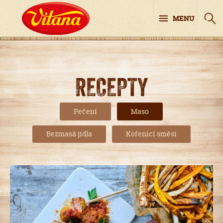
MENU
RECEPTY
Pečení
Maso
Bezmasá jídla
Kořenicí směsi