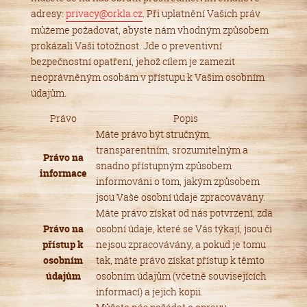
adresy:
privacy@orkla.cz
. Při uplatnění Vašich práv
můžeme požadovat, abyste nám vhodným způsobem
prokázali Vaši totožnost. Jde o preventivní
bezpečnostní opatření, jehož cílem je zamezit
neoprávněným osobám v přístupu k Vašim osobním
údajům.
Právo
Popis
Máte právo být stručným,
transparentním, srozumitelným a
Právo na
snadno přístupným způsobem
informace
informováni o tom, jakým způsobem
jsou Vaše osobní údaje zpracovávány.
Máte právo získat od nás potvrzení, zda
Právo na
osobní údaje, které se Vás týkají, jsou či
přístup k
nejsou zpracovávány, a pokud je tomu
osobním
tak, máte právo získat přístup k těmto
údajům
osobním údajům (včetně souvisejících
informací) a jejich kopii.