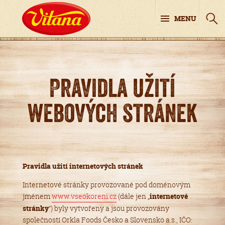
MENU
Pravidla užití
webových stránek
Pravidla užití internetových stránek
Internetové stránky provozované pod doménovým
jménem
www.vseokoreni.cz
(dále jen „
internetové
stránky
“) byly vytvořeny a jsou provozovány
společností Orkla Foods Česko a Slovensko a.s., IČO: