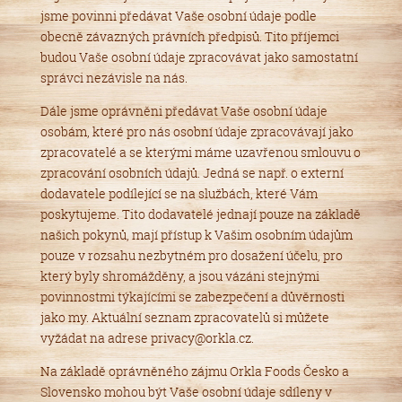
jsme povinni předávat Vaše osobní údaje podle
obecně závazných právních předpisů. Tito příjemci
budou Vaše osobní údaje zpracovávat jako samostatní
správci nezávisle na nás.
Dále jsme oprávněni předávat Vaše osobní údaje
osobám, které pro nás osobní údaje zpracovávají jako
zpracovatelé a se kterými máme uzavřenou smlouvu o
zpracování osobních údajů. Jedná se např. o externí
dodavatele podílející se na službách, které Vám
poskytujeme. Tito dodavatelé jednají pouze na základě
našich pokynů, mají přístup k Vašim osobním údajům
pouze v rozsahu nezbytném pro dosažení účelu, pro
který byly shromážděny, a jsou vázáni stejnými
povinnostmi týkajícími se zabezpečení a důvěrnosti
jako my. Aktuální seznam zpracovatelů si můžete
vyžádat na adrese privacy@orkla.cz.
Na základě oprávněného zájmu Orkla Foods Česko a
Slovensko mohou být Vaše osobní údaje sdíleny v