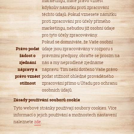
marketingu, máte právo vznést
kdykoliv námitku proti zpracování
těchto údajů. Pokud vznesete námitku
proti zpracování pro účely přímého
marketingu, nebudou již osobní údaje
pro tyto účely zpracovávány.
Pokud se domníváte, že Vaše osobní
Právo podat
údaje jsou zpracovávány v rozporu s
žádost o
právními předpisy, obraťte se prosím na
zjednání
nás a my neprodleně zjednáme
nápravy a
nápravu. Tím není dotčeno Vaše právo
právo vznést
podat stížnost ohledně prováděného
stížnost
zpracování přímo u Úřadu pro ochranu
osobních údajů.
Zásady používání souborů cookie
Tyto webové stránky používají soubory cookies. Více
informací o jejich používání a možnostech nastavení
naleznete
zde
.