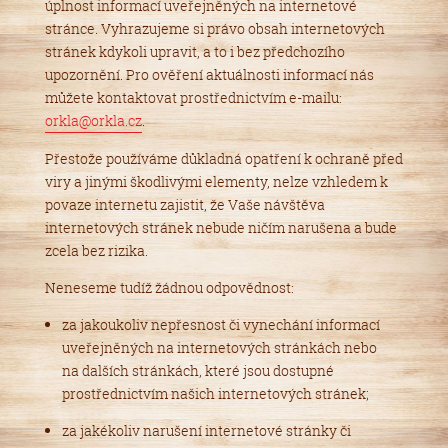
úplnost informací uveřejněných na internetové
stránce. Vyhrazujeme si právo obsah internetových
stránek kdykoli upravit, a to i bez předchozího
upozornění. Pro ověření aktuálnosti informací nás
můžete kontaktovat prostřednictvím e-mailu:
orkla@orkla.cz
.
Přestože používáme důkladná opatření k ochraně před
viry a jinými škodlivými elementy, nelze vzhledem k
povaze internetu zajistit, že Vaše návštěva
internetových stránek nebude ničím narušena a bude
zcela bez rizika.
Neneseme tudíž žádnou odpovědnost:
za jakoukoliv nepřesnost či vynechání informací
uveřejněných na internetových stránkách nebo
na dalších stránkách, které jsou dostupné
prostřednictvím našich internetových stránek;
za jakékoliv narušení internetové stránky či