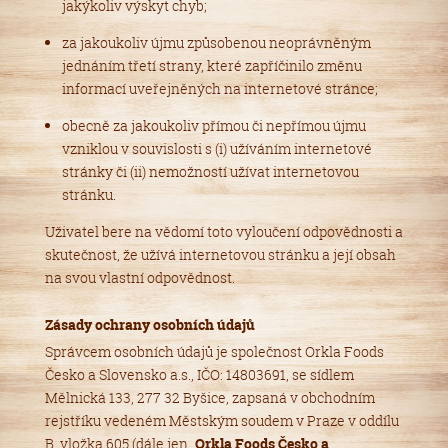
jakýkoliv výskyt chyb;
za jakoukoliv újmu způsobenou neoprávněným
jednáním třetí strany, které zapříčinilo změnu
informací uveřejněných na internetové stránce;
obecně za jakoukoliv přímou či nepřímou újmu
vzniklou v souvislosti s (i) užíváním internetové
stránky či (ii) nemožností užívat internetovou
stránku.
Uživatel bere na vědomí toto vyloučení odpovědnosti a
skutečnost, že užívá internetovou stránku a její obsah
na svou vlastní odpovědnost.
Zásady ochrany osobních údajů
Správcem osobních údajů je společnost Orkla Foods
Česko a Slovensko a.s., IČO: 14803691, se sídlem
Mělnická 133, 277 32 Byšice, zapsaná v obchodním
rejstříku vedeném Městským soudem v Praze v oddílu
B, vložka 605 (dále jen „
Orkla Foods Česko a