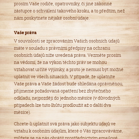
prosím Vaše rodiče, opatrovníky, či jiné zákonné
zástupce o schválení takového kroku, a to předtím, než
nám poskytnete nějaké osobní údaje.
Vaše práva
V souvislosti se zpracováním Vašich osobních údajů
máte v souladu s právními předpisy na ochranu
osobních údajů níže uvedená práva. Vezměte prosím
na vědomí, že na výkon těchto práv se mohou
vztahovat určité výjimky, a proto je nemusí být možné
uplatnit ve všech situacích. V případě, že uplatníte
Vaše práva a Vaše žádost bude shledána oprávněnou,
přijmeme požadovaná opatření bez zbytečného
odkladu, nejpozději do jednoho měsíce (v důvodných
případech lze tuto lhůtu prodloužit až o další dva
měsíce).
Chcete-li uplatnit svá práva jako subjektu údajů ve
vztahu k osobním údajům, které o Vás zpracováváme,
můžete se na nás obrátit prostřednictvím emailové