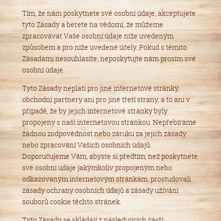
Tím, že nám poskytnete své osobní údaje, akceptujete
tyto Zásady a berete na vědomí, že můžeme
zpracovávat Vaše osobní údaje níže uvedeným
způsobem a pro níže uvedené účely. Pokud s těmito
Zásadami nesouhlasíte, neposkytujte nám prosím své
osobní údaje.
Tyto Zásady neplatí pro jiné internetové stránky,
obchodní partnery ani pro jiné třetí strany, a to ani v
případě, že by jejich internetové stránky byly
propojeny s naší internetovou stránkou. Nepřebíráme
žádnou zodpovědnost nebo záruku za jejich zásady
nebo zpracování Vašich osobních údajů.
Doporučujeme Vám, abyste si předtím, než poskytnete
své osobní údaje jakýmkoliv propojeným nebo
odkazovaným internetovým stránkám, prostudovali
zásady ochrany osobních údajů a zásady užívání
souborů cookie těchto stránek.
Tyto Zásady se skládají z následujících částí: