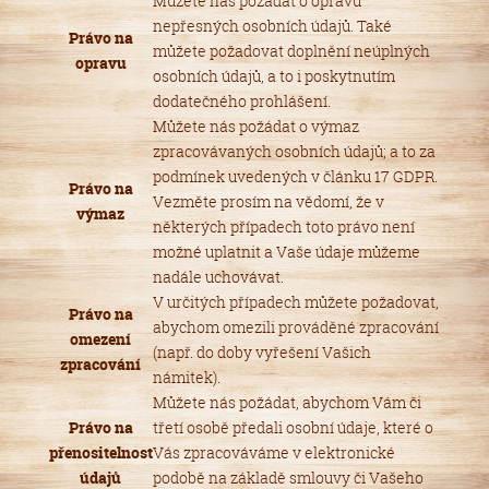
Můžete nás požádat o opravu
nepřesných osobních údajů. Také
Právo na
můžete požadovat doplnění neúplných
opravu
osobních údajů, a to i poskytnutím
dodatečného prohlášení.
Můžete nás požádat o výmaz
zpracovávaných osobních údajů; a to za
podmínek uvedených v článku 17 GDPR.
Právo na
Vezměte prosím na vědomí, že v
výmaz
některých případech toto právo není
možné uplatnit a Vaše údaje můžeme
nadále uchovávat.
V určitých případech můžete požadovat,
Právo na
abychom omezili prováděné zpracování
omezení
(např. do doby vyřešení Vašich
zpracování
námitek).
Můžete nás požádat, abychom Vám či
Právo na
třetí osobě předali osobní údaje, které o
přenositelnost
Vás zpracováváme v elektronické
údajů
podobě na základě smlouvy či Vašeho