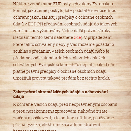
Některé země mimo EHP byly schváleny Evropskou
komisí, jako země poskytující v podstatě rovnocennou
ochranu jakou zaručují předpisy o ochraně osobních
údajů v EHP. Při předávání osobních údajů do takových
zemí nejsou vyžadovány žádné další právní záruky
(seznam těchto zemí naleznete
Zde
). V případě zemí,
které takto schváleny nebyly Vás můžeme požádat o
souhlas s předáním Vašich osobních údajů nebo je
předáme podle standardních smluvních doložek
schválených Evropskou komisí. To neplatí, pokud nám
platné právní předpisy o ochraně osobních údajů
umožňují provést takové předání bez těchto kroků.
Zabezpečení shromážděných údajů a uchovávání
údajů
K ochraně Vašich údajů před neoprávněnými osobami
a proti nezákonnému zpracování, náhodné ztrátě,
zničení a poškození, a to on-line i off-line, používáme
přísná fyzická, elektronická a administrativní