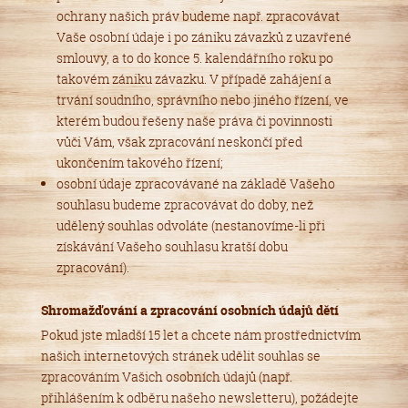
ochrany našich práv budeme např. zpracovávat
Vaše osobní údaje i po zániku závazků z uzavřené
smlouvy, a to do konce 5. kalendářního roku po
takovém zániku závazku. V případě zahájení a
trvání soudního, správního nebo jiného řízení, ve
kterém budou řešeny naše práva či povinnosti
vůči Vám, však zpracování neskončí před
ukončením takového řízení;
osobní údaje zpracovávané na základě Vašeho
souhlasu budeme zpracovávat do doby, než
udělený souhlas odvoláte (nestanovíme-li při
získávání Vašeho souhlasu kratší dobu
zpracování).
Shromažďování a zpracování osobních údajů dětí
Pokud jste mladší 15 let a chcete nám prostřednictvím
našich internetových stránek udělit souhlas se
zpracováním Vašich osobních údajů (např.
přihlášením k odběru našeho newsletteru), požádejte