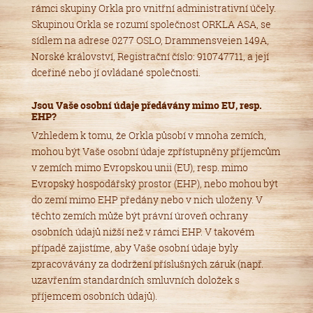
rámci skupiny Orkla pro vnitřní administrativní účely.
Skupinou Orkla se rozumí společnost ORKLA ASA, se
sídlem na adrese 0277 OSLO, Drammensveien 149A,
Norské království, Registrační číslo: 910747711, a její
dceřiné nebo jí ovládané společnosti.
Jsou Vaše osobní údaje předávány mimo EU, resp.
EHP?
Vzhledem k tomu, že Orkla působí v mnoha zemích,
mohou být Vaše osobní údaje zpřístupněny příjemcům
v zemích mimo Evropskou unii (EU), resp. mimo
Evropský hospodářský prostor (EHP), nebo mohou být
do zemí mimo EHP předány nebo v nich uloženy. V
těchto zemích může být právní úroveň ochrany
osobních údajů nižší než v rámci EHP. V takovém
případě zajistíme, aby Vaše osobní údaje byly
zpracovávány za dodržení příslušných záruk (např.
uzavřením standardních smluvních doložek s
příjemcem osobních údajů).