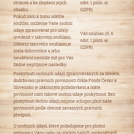
stránek a ke zlepšení jejich
odst. 1 písm. a)
obsahu
GDPR)
Pokud nám k tomu udělíte
souhlas, můžeme Vaše osobní
údaje zpracovávat pro účely
Váš souhlas (čl. 6
uvedené v takovém souhlasu.
odst. 1 písm. a)
Udělení takového souhlasu je
GDPR)
zcela dobrovolné a jeho
neudělení nemůže mít pro Vás
žádné nepříznivé následky.
Poskytnutí osobních údajů zpracovávaných za účelem
dodržování právních povinností Orkla Foods Česko a
Slovensko je zákonným požadavkem a máte
povinnost nám takové osobní údaje poskytnout. Bez
poskytnutí těchto údajů nejsme schopni plnit naše
povinnosti podle obecně závazných právních
předpisů.
U osobních údajů, které požadujeme pro plnění
smlouvy s Vámi nebo za účelem našich oprávněných