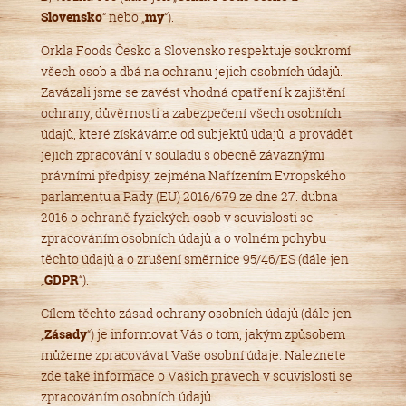
Slovensko
“ nebo „
my
“).
Orkla Foods Česko a Slovensko respektuje soukromí
všech osob a dbá na ochranu jejich osobních údajů.
Zavázali jsme se zavést vhodná opatření k zajištění
ochrany, důvěrnosti a zabezpečení všech osobních
údajů, které získáváme od subjektů údajů, a provádět
jejich zpracování v souladu s obecně závaznými
právními předpisy, zejména Nařízením Evropského
parlamentu a Rady (EU) 2016/679 ze dne 27. dubna
2016 o ochraně fyzických osob v souvislosti se
zpracováním osobních údajů a o volném pohybu
těchto údajů a o zrušení směrnice 95/46/ES (dále jen
„
GDPR
“).
Cílem těchto zásad ochrany osobních údajů (dále jen
„
Zásady
“) je informovat Vás o tom, jakým způsobem
můžeme zpracovávat Vaše osobní údaje. Naleznete
zde také informace o Vašich právech v souvislosti se
zpracováním osobních údajů.