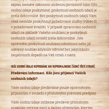
zájmu, nemáte zákonem uloženou povinnost nám tyto
osobní údaje poskytnout, poskytnutí osobních údajů je
zcela dobrovolné. Bez poskytnutí osobních údajů Vám
však nemůže poskytnout požadované služby (vůbec či
v požadované kvalitě). V případě zpracování osobních
údajů na základě Vašeho souhlasu je poskytnutí
osobních údajů rovněž zcela dobrovolné. Jste
oprávněni poskytnutí souhlasu odmítnout nebo již
udělený souhlas kdykoliv odvolat bez jakýchkoliv
negativních dopadů na Váš vztah s námi.
Vaše osobní údaje neprodáme ani nepronajmeme žádné třetí straně.
Předávání informací. Kdo jsou příjemci Vašich
osobních údajů?
Vaše osobní údaje předáváme pouze oprávněným
příjemcům v souladu s příslušnými právními předpisy.
Vaše osobní údaje můžeme předávat příslušným
orgánům veřejné moci a dalším příjemcům, kterým