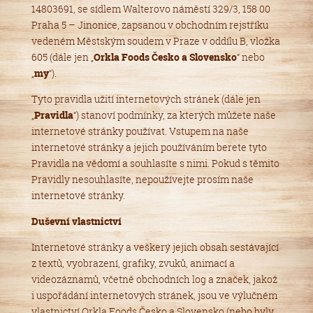
14803691, se sídlem Walterovo náměstí 329/3, 158 00
Praha 5 – Jinonice, zapsanou v obchodním rejstříku
vedeném Městským soudem v Praze v oddílu B, vložka
605 (dále jen „
Orkla Foods Česko a Slovensko
“ nebo
„
my
“).
Tyto pravidla užití internetových stránek (dále jen
„
Pravidla
“) stanoví podmínky, za kterých můžete naše
internetové stránky používat. Vstupem na naše
internetové stránky a jejich používáním berete tyto
Pravidla na vědomí a souhlasíte s nimi. Pokud s těmito
Pravidly nesouhlasíte, nepoužívejte prosím naše
internetové stránky.
Duševní vlastnictví
Internetové stránky a veškerý jejich obsah sestávající
z textů, vyobrazení, grafiky, zvuků, animací a
videozáznamů, včetně obchodních log a značek, jakož
i uspořádání internetových stránek, jsou ve výlučném
vlastnictví Orkla Foods Česko a Slovensko (nebo byly