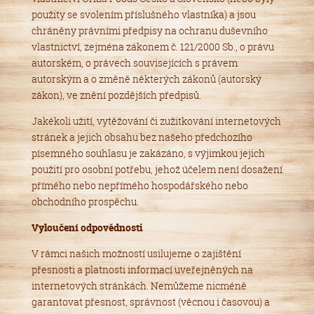
použity se svolením příslušného vlastníka) a jsou
chráněny právními předpisy na ochranu duševního
vlastnictví, zejména zákonem č. 121/2000 Sb., o právu
autorském, o právech souvisejících s právem
autorským a o změně některých zákonů (autorský
zákon), ve znění pozdějších předpisů.
Jakékoli užití, vytěžování či zužitkování internetových
stránek a jejich obsahu bez našeho předchozího
písemného souhlasu je zakázáno, s výjimkou jejich
použití pro osobní potřebu, jehož účelem není dosažení
přímého nebo nepřímého hospodářského nebo
obchodního prospěchu.
Vyloučení odpovědnosti
V rámci našich možností usilujeme o zajištění
přesnosti a platnosti informací uveřejněných na
internetových stránkách. Nemůžeme nicméně
garantovat přesnost, správnost (věcnou i časovou) a