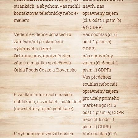
stránkách, a abychom Vás mohli
návrh, nás
kontaktovat telefonicky nebo e-
oprávněný zájem
mailem
(čl. 6 odst. 1 písm. b)
a f) GDPR)
Vedení evidence uchazečů o
Váš souhlas (čl. 6
zaměstnání po skončení
odst. 1 písm. a)
výběrového řízení
GDPR)
Ochrana práv, oprávněných
nás oprávněný
zájmů a majetku společnosti
zájem (čl. 6 odst. 1
Orkla Foods Česko a Slovensko
písm. f) GDPR)
Vás předchozí
souhlas nebo náš
oprávněný zájem
K zasílání informací o našich
pro účely přímého
nabídkách, novinkách, událostech
marketingu (čl. 6
(newslettery a jiné publikace).
odst. 1 písm. a) GDPR
nebo čl. 6 odst. 1
písm. f) GDPR)
K vyhodnocení využití našich
Váš souhlas (čl. 6