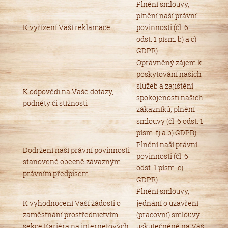
Plnění smlouvy,
plnění naší právní
K vyřízení Vaší reklamace
povinnosti (čl. 6
odst. 1 písm. b) a c)
GDPR)
Oprávněný zájem k
poskytování našich
služeb a zajištění
K odpovědi na Vaše dotazy,
spokojenosti našich
podněty či stížnosti
zákazníků; plnění
smlouvy (čl. 6 odst. 1
písm. f) a b) GDPR)
Plnění naší právní
Dodržení naší právní povinnosti
povinnosti (čl. 6
stanovené obecně závazným
odst. 1 písm. c)
právním předpisem
GDPR)
Plnění smlouvy,
K vyhodnocení Vaší žádosti o
jednání o uzavření
zaměstnání prostřednictvím
(pracovní) smlouvy
sekce Kariéra na internetových
uskutečněné na Váš