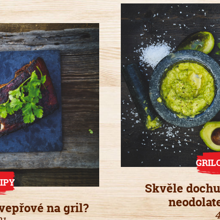
GRIL
IPY
Skvěle dochu
neodolat
vepřové na gril?
4