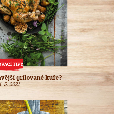
OVACÍ TIPY
vější grilované kuře?
4. 5. 2021