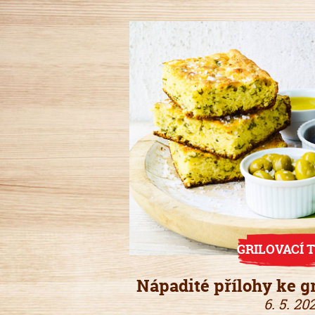
GRILOVACÍ T
Nápadité přílohy ke 
6. 5. 20