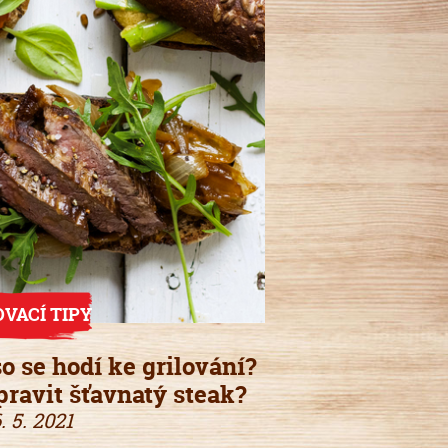
OVACÍ TIPY
o se hodí ke grilování?
pravit šťavnatý steak?
. 5. 2021