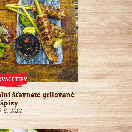
OVACÍ TIPY
lní šťavnaté grilované
špízy
. 5. 2021