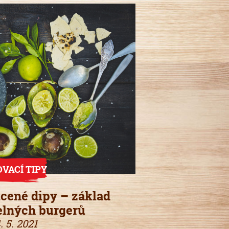
OVACÍ TIPY
cené dipy – základ
elných burgerů
. 5. 2021