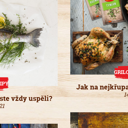
GRIL
IPY
Jak na nejkřupa
1
yste vždy uspěli?
21