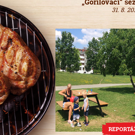
„Gorilovací“ se
31. 8. 20
REPORTÁ