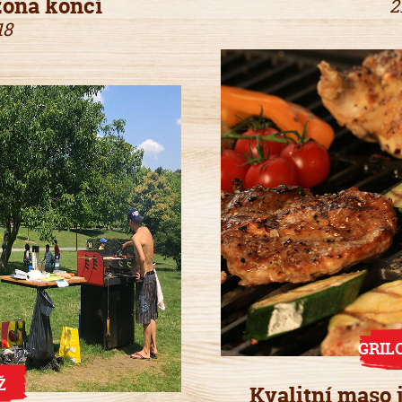
zona končí
2
18
GRIL
Ž
Kvalitní maso