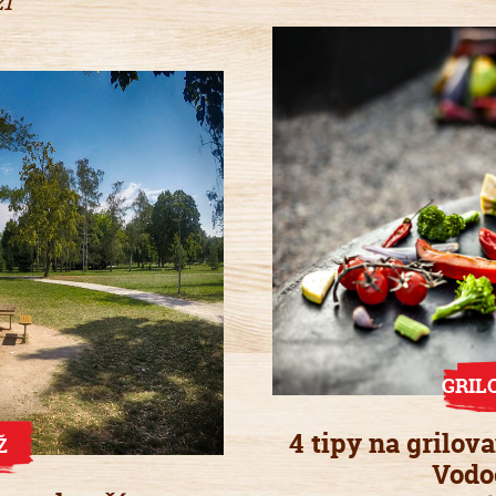
21
GRIL
4 tipy na grilov
Ž
Vodo