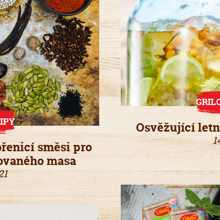
GRIL
IPY
Osvěžující letn
1
ořenicí směsi pro
lovaného masa
21