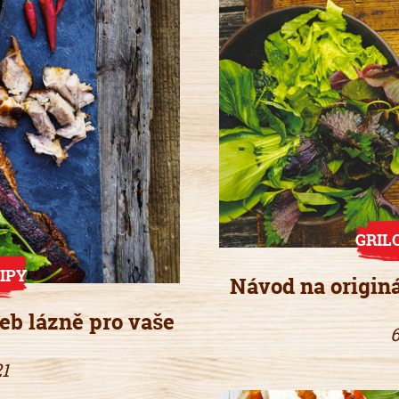
GRIL
IPY
Návod na originá
eb lázně pro vaše
6
21