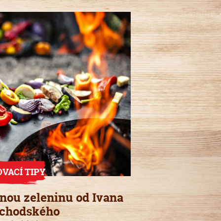
OVACÍ TIPY
anou zeleninu od Ivana
chodského