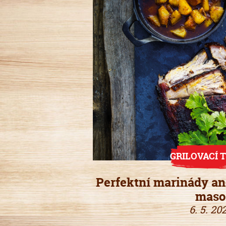
GRILOVACÍ T
Perfektní marinády an
maso
6. 5. 20