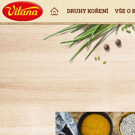
Úvod
DRUHY KOŘENÍ
VŠE O 