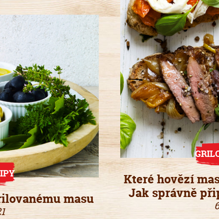
GRIL
IPY
Které hovězí mas
Jak správně při
grilovanému masu
6
21