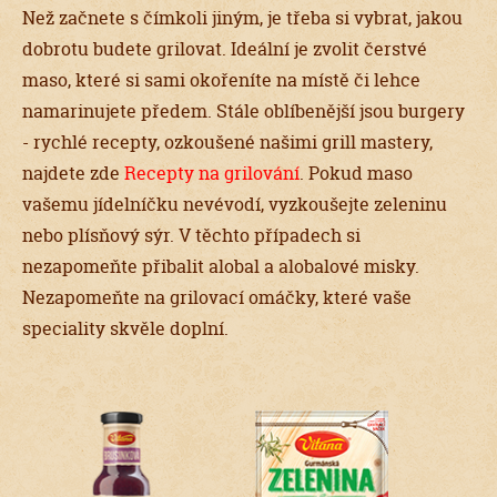
Než začnete s čímkoli jiným, je třeba si vybrat, jakou
dobrotu budete grilovat. Ideální je zvolit čerstvé
maso, které si sami okořeníte na místě či lehce
namarinujete předem. Stále oblíbenější jsou burgery
- rychlé recepty, ozkoušené našimi grill mastery,
najdete zde
Recepty na grilování
. Pokud maso
vašemu jídelníčku nevévodí, vyzkoušejte zeleninu
nebo plísňový sýr. V těchto případech si
nezapomeňte přibalit alobal a alobalové misky.
Nezapomeňte na grilovací omáčky, které vaše
speciality skvěle doplní.