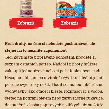
Zobrazit
Zobrazit
Krok druhý: na čem si nebudete pochutnávat, ale
stejně na to nesmíte zapomenout
Teď, když máte připraveno pohoštění, projděte si
seznam ostatních potřeb. Nádobí i příbory můžete
zakoupit jednorázové nebo si pořídit plastovou sadu.
Nezapomeňte ani na otvírák či vývrtku. Ideální je mít
po ruce švýcarský nožík. Hodit se mohou také různé
vychytávky jako otáčecí kleště, rozprašovač s vodou,
štětec na potírání olejem nebo žáruvzdorné rukavice,
dostatečná zásoba papírových a vlhkých ubrousků je