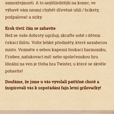
samozřejmostí. A to nejdůležitější na konec, ve
výbavě vám nesmí chybět dřevěné uhlí / brikety,
podpalovač a sirky.
Krok třetí: čím se zabavíte
Než se vaše dobroty ugrilují, zkraťte sobě i dětem
čekací lhůtu. Volte lehké předměty, které nezaberou
místo. Vezměte s sebou kapesní foukací harmoniku,
Frisbee, nafukovací míč nebo společenskou hru.
Ideální na ven je třeba hra Twister, u které se skvěle
pobavíte!
Doufáme, že jsme u vás vyvolali patřičné chutě a
inspirovali vás k uspořádání fajn letní grilovačky!