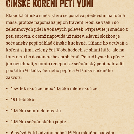
Čínské koření pěti vůní
Klasická čínská směs, která se používá především na tučná
masa, protože napomáhá jejich trávení. Hodí se však i do
zeleninových jídel a voňavých polévek. Připravíte ji snadno z
pěti surovin, o čemž napovídá už název. Hlavní složkou je
sečuánský pepř, základ čínské kuchyně. Číňané ho uctívají a
koření si jím i zelený čaj. V obchodech se shání hůře, ale na
internetu ho dostanete bez problémů. Pokud byste ho přece
jen nesehnali, v tomto receptu lze sečuánský pepř nahradit
použitím ½ lžičky černého pepře a ½ lžičky sušeného
zázvoru.
1 svítek skořice nebo 1 lžička mleté skořice
15 hřebíčků
1 lžička semínek fenyklu
1 lžička sečuánského pepře
6 hvězdiček badyánu nebo 1 lžička mletého badyánu