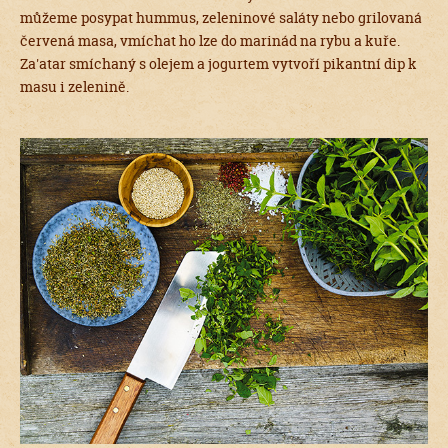
můžeme posypat hummus, zeleninové saláty nebo grilovaná
červená masa, vmíchat ho lze do marinád na rybu a kuře.
Za'atar smíchaný s olejem a jogurtem vytvoří pikantní dip k
masu i zelenině.