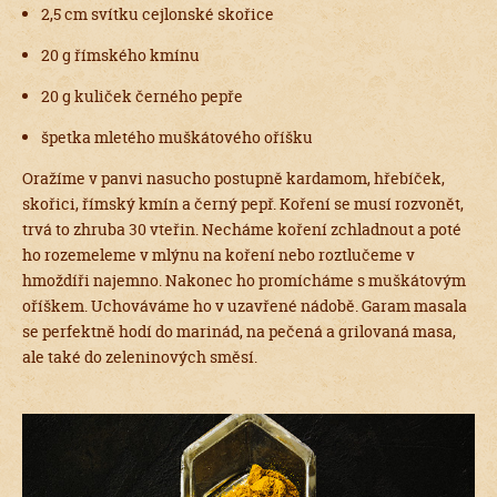
2,5 cm svítku cejlonské skořice
20 g římského kmínu
20 g kuliček černého pepře
špetka mletého muškátového oříšku
Oražíme v panvi nasucho postupně kardamom, hřebíček,
skořici, římský kmín a černý pepř. Koření se musí rozvonět,
trvá to zhruba 30 vteřin. Necháme koření zchladnout a poté
ho rozemeleme v mlýnu na koření nebo roztlučeme v
hmoždíři najemno. Nakonec ho promícháme s muškátovým
oříškem. Uchováváme ho v uzavřené nádobě. Garam masala
se perfektně hodí do marinád, na pečená a grilovaná masa,
ale také do zeleninových směsí.