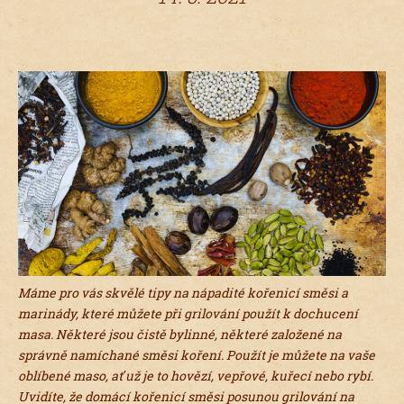
Máme pro vás skvělé tipy na nápadité kořenicí směsi a
marinády, které můžete při grilování použít k dochucení
masa. Některé jsou čistě bylinné, některé založené na
správně namíchané směsi koření. Použít je můžete na vaše
oblíbené maso, ať už je to hovězí, vepřové, kuřecí nebo rybí.
Uvidíte, že domácí kořenicí směsi posunou grilování na