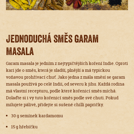
Jednoduchá směs garam
masala
Garam masala je jedním z nejtypičtějších koření Indie. Oproti
kari jde o směs, která je sladší, plnější a má typickou
voňavou prohřívací chuť. Jako jedna z mála směsí se garam
masala používá po celé Indii, od severu k jihu. Každá rodina
má vlastní recepturu, podle které kořenicí směs míchá.
Dolaďte si i vy tuto kořenicí směs podle své chuti. Pokud
milujete pálivé, přidejte si sušené chilli papričky.
30 g semínek kardamomu
15 g hřebíčku