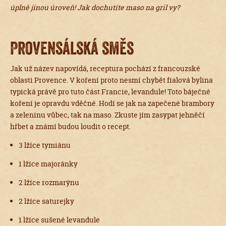
úplně jinou úroveň! Jak dochutíte maso na gril vy?
Provensálská směs
Jak už název napovídá, receptura pochází z francouzské
oblasti Provence. V koření proto nesmí chybět fialová bylina
typická právě pro tuto část Francie, levandule! Toto báječné
koření je opravdu vděčné. Hodí se jak na zapečené brambory
a zeleninu vůbec, tak na maso. Zkuste jím zasypat jehněčí
hřbet a známí budou loudit o recept.
3 lžíce tymiánu
1 lžíce majoránky
2 lžíce rozmarýnu
2 lžíce saturejky
1 lžíce sušené levandule