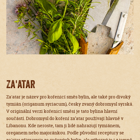
Za'atar
Za'atar je název pro kořenicí směs bylin, ale také pro divoký
tymián (origanum syriacum), česky zvaný dobromysl syrská.
V originální verzi kořenicí směsi je tato bylina hlavní
součástí. Dobromysl do koření za’atar používají hlavně v
Libanonu. Kde neroste, tam ji lidé nahrazují tymiánem,
oreganem nebo majoránkou. Podle původní receptury se
za'atar připravuje ze sušených bylin, ale výborný je i z jemně