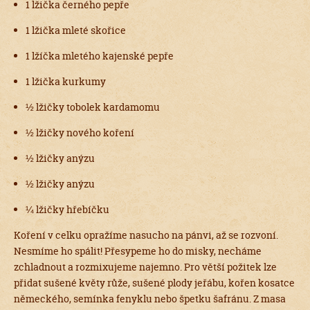
1 lžička černého pepře
1 lžička mleté skořice
1 lžíčka mletého kajenské pepře
1 lžička kurkumy
½ lžičky tobolek kardamomu
½ lžičky nového koření
½ lžičky anýzu
½ lžičky anýzu
¼ lžičky hřebíčku
Koření v celku opražíme nasucho na pánvi, až se rozvoní.
Nesmíme ho spálit! Přesypeme ho do misky, necháme
zchladnout a rozmixujeme najemno. Pro větší požitek lze
přidat sušené květy růže, sušené plody jeřábu, kořen kosatce
německého, semínka fenyklu nebo špetku šafránu. Z masa