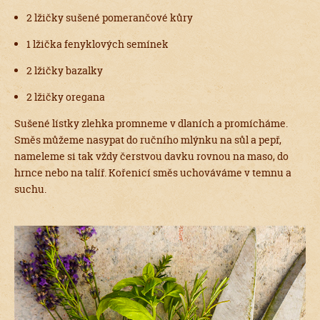
2 lžičky sušené pomerančové kůry
1 lžička fenyklových semínek
2 lžičky bazalky
2 lžičky oregana
Sušené lístky zlehka promneme v dlaních a promícháme.
Směs můžeme nasypat do ručního mlýnku na sůl a pepř,
nameleme si tak vždy čerstvou davku rovnou na maso, do
hrnce nebo na talíř. Kořenicí směs uchováváme v temnu a
suchu.