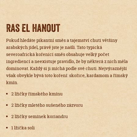
Ras el hanout
Pokud hledáte pikantní směs a tajemství chuti většiny
arabských jídel, právě jste je našli. Tato typická
severoafrická kořenicí směs obsahuje velký počet
ingrediencí a neexistuje pravidlo, že by některá z nich měla
dominovat. Každý si ji míchá podle své chuti. Nejvýraznější
však obvykle bývá toto koření: skořice, kardamom a římský
kmín.
2 lžičky římského kmínu
2 lžičky mletého sušeného zázvoru
2 lžičky semínek koriandru
1 lžička soli