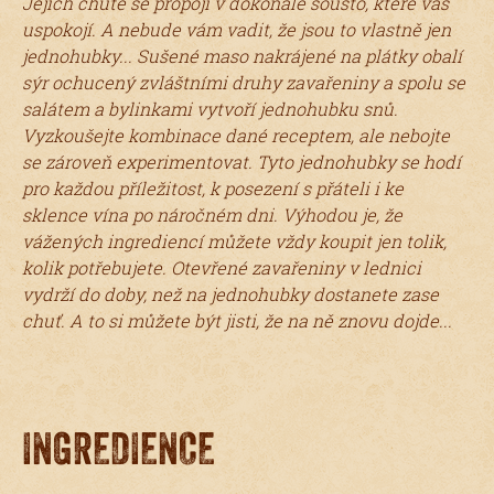
Jejich chutě se propojí v dokonalé sousto, které vás
uspokojí. A nebude vám vadit, že jsou to vlastně jen
jednohubky... Sušené maso nakrájené na plátky obalí
sýr ochucený zvláštními druhy zavařeniny a spolu se
salátem a bylinkami vytvoří jednohubku snů.
Vyzkoušejte kombinace dané receptem, ale nebojte
se zároveň experimentovat. Tyto jednohubky se hodí
pro každou příležitost, k posezení s přáteli i ke
sklence vína po náročném dni. Výhodou je, že
vážených ingrediencí můžete vždy koupit jen tolik,
kolik potřebujete. Otevřené zavařeniny v lednici
vydrží do doby, než na jednohubky dostanete zase
chuť. A to si můžete být jisti, že na ně znovu dojde...
INGREDIENCE