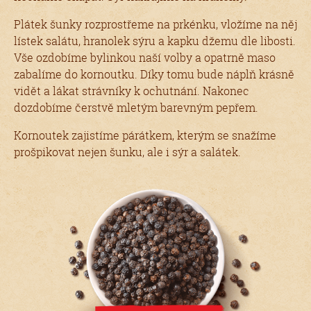
Plátek šunky rozprostřeme na prkénku, vložíme na něj
lístek salátu, hranolek sýru a kapku džemu dle libosti.
Vše ozdobíme bylinkou naší volby a opatrně maso
zabalíme do kornoutku. Díky tomu bude náplň krásně
vidět a lákat strávníky k ochutnání. Nakonec
dozdobíme čerstvě mletým barevným pepřem.
Kornoutek zajistíme párátkem, kterým se snažíme
prošpikovat nejen šunku, ale i sýr a salátek.