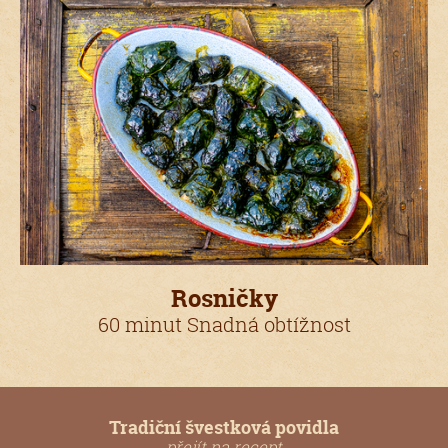
Rosničky
60 minut Snadná obtížnost
Tradiční švestková povidla
přejít na recept