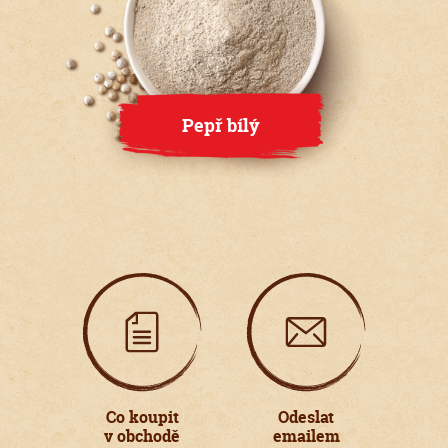
Pepř bílý
Co koupit
Odeslat
v obchodě
emailem