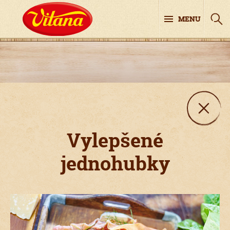
MENU
Vylepšené
jednohubky