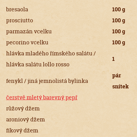
bresaola
100 g
prosciutto
100 g
parmazán vcelku
100 g
pecorino vcelku
100 g
hlávka mladého římského salátu /
1
hlávka salátu lollo rosso
pár
fenykl / jiná jemnolistá bylinka
snítek
čerstvě mletý barevný pepř
růžový džem
aroniový džem
fíkový džem