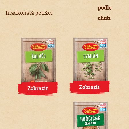
podle
hladkolistá petržel
chuti
Zobrazit
Zobrazit