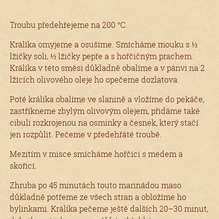
Troubu předehřejeme na 200 °C.
Králíka omyjeme a osušíme. Smícháme mouku s ½
lžičky soli, ½ lžičky pepře a s hořčičným prachem.
Králíka v této směsi důkladně obalíme a v pánvi na 2
lžících olivového oleje ho opečeme dozlatova.
Poté králíka obalíme ve slanině a vložíme do pekáče,
zastříkneme zbylým olivovým olejem, přidáme také
cibuli rozkrojenou na osminky a česnek, který stačí
jen rozpůlit. Pečeme v předehřáté troubě.
Mezitím v misce smícháme hořčici s medem a
skořicí.
Zhruba po 45 minutách touto marinádou maso
důkladně potřeme ze všech stran a obložíme ho
bylinkami. Králíka pečeme ještě dalších 20–30 minut,