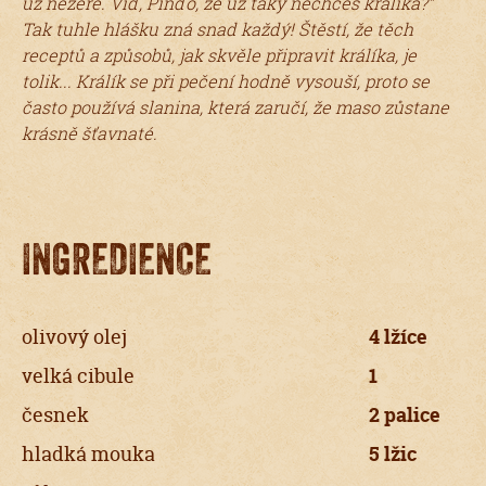
už nežere. Viď, Pinďo, že už taky nechceš králíka?“
Tak tuhle hlášku zná snad každý! Štěstí, že těch
receptů a způsobů, jak skvěle připravit králíka, je
tolik... Králík se při pečení hodně vysouší, proto se
často používá slanina, která zaručí, že maso zůstane
krásně šťavnaté.
INGREDIENCE
olivový olej
4 lžíce
velká cibule
1
česnek
2 palice
hladká mouka
5 lžic