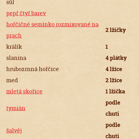
sůl
pepř čtyř barev
hořčičné semínko rozmixované na
2 lžičky
prach
králík
1
slanina
4 plátky
hrubozrnná hořčice
4 lžíce
med
2 lžíce
mletá skořice
1 lžička
podle
tymián
chuti
podle
šalvěj
chuti