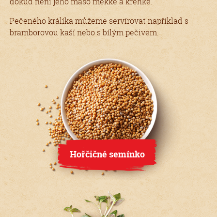
dokud není jeho maso měkké a křehké.
Pečeného králíka můžeme servírovat například s
bramborovou kaší nebo s bílým pečivem.
Hořčičné semínko