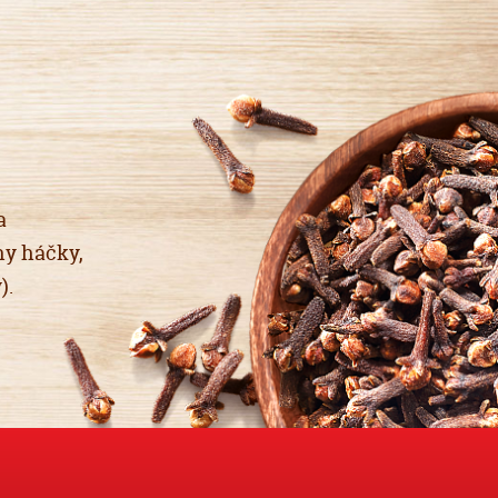
a
ny háčky,
).