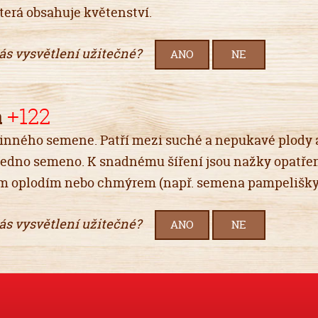
která obsahuje květenství.
vás vysvětlení užitečné?
ANO
NE
a
+122
linného semene. Patří mezi suché a nepukavé plody 
jedno semeno. K snadnému šíření jsou nažky opatře
m oplodím nebo chmýrem (např. semena pampelišky
vás vysvětlení užitečné?
ANO
NE