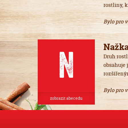
rostliny, 
Bylo pro 
Nažk
n
Druh rost
obsahuje 
rozšířený
Bylo pro 
zobrazit abecedu