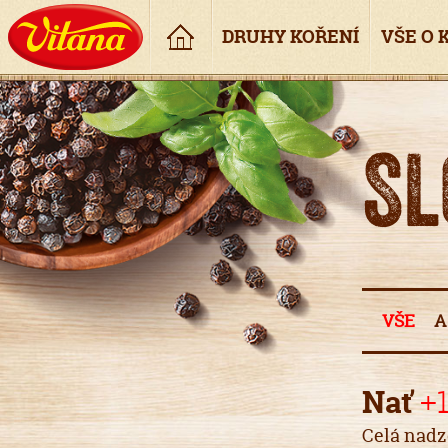
Úvod
DRUHY KOŘENÍ
VŠE O 
SL
VŠE
Nať
+
Celá nadz