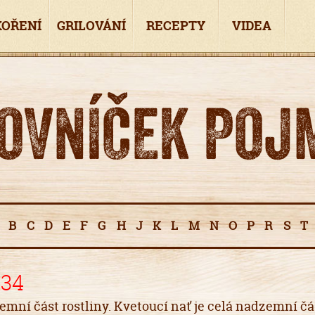
KOŘENÍ
GRILOVÁNÍ
RECEPTY
VIDEA
OVNÍČEK POJ
A
B
C
D
E
F
G
H
J
K
L
M
N
O
P
R
S
T
134
emní část rostliny. Kvetoucí nať je celá nadzemní čá