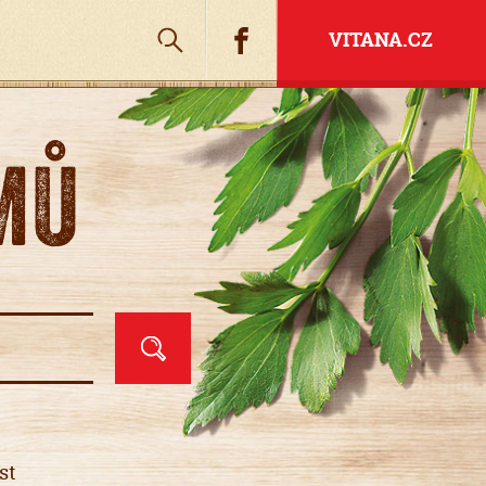
Hledat
Facebook
VITANA.CZ
MŮ
st