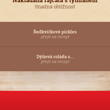
Nakládaná rajčata s tymiánem
Snadná obtížnost
Ředkvičkové pickles
přejít na recept
Dýňová roláda s...
přejít na recept