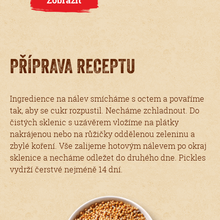
Zobrazit
PŘÍPRAVA RECEPTU
Ingredience na nálev smícháme s octem a povaříme
tak, aby se cukr rozpustil. Necháme zchladnout. Do
čistých sklenic s uzávěrem vložíme na plátky
nakrájenou nebo na růžičky oddělenou zeleninu a
zbylé koření. Vše zalijeme hotovým nálevem po okraj
sklenice a necháme odležet do druhého dne. Pickles
vydrží čerstvé nejméně 14 dní.