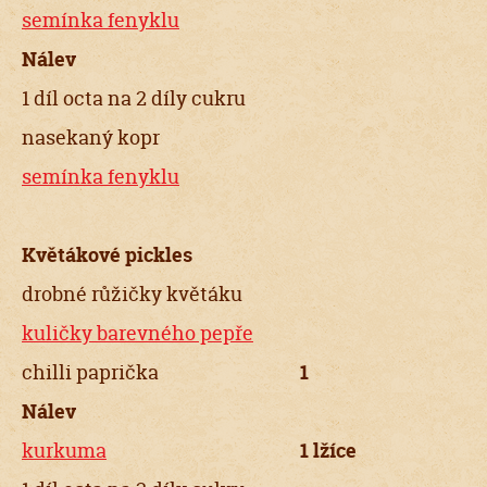
semínka fenyklu
Nálev
1 díl octa na 2 díly cukru
nasekaný kopr
semínka fenyklu
Květákové pickles
drobné růžičky květáku
kuličky barevného pepře
chilli paprička
1
Nálev
kurkuma
1 lžíce