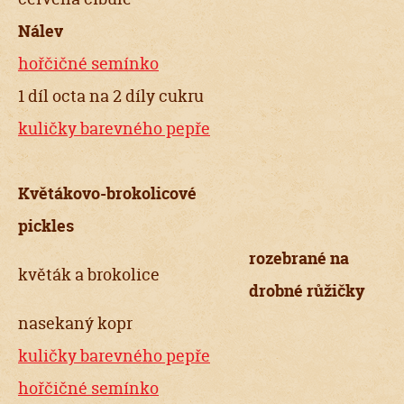
Nálev
hořčičné semínko
1 díl octa na 2 díly cukru
kuličky barevného pepře
Květákovo-brokolicové
pickles
rozebrané na
květák a brokolice
drobné růžičky
nasekaný kopr
kuličky barevného pepře
hořčičné semínko