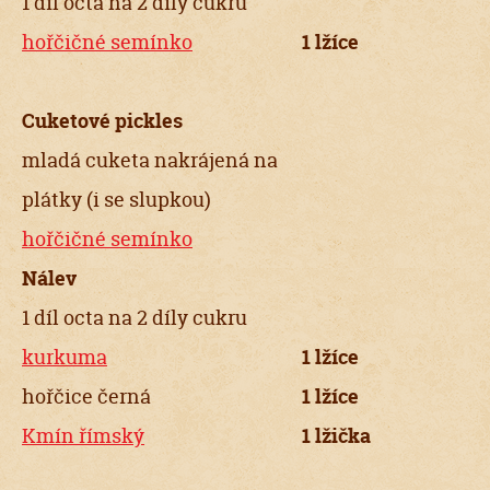
1 díl octa na 2 díly cukru
hořčičné semínko
1 lžíce
Cuketové pickles
mladá cuketa nakrájená na
plátky (i se slupkou)
hořčičné semínko
Nálev
1 díl octa na 2 díly cukru
kurkuma
1 lžíce
hořčice černá
1 lžíce
Kmín římský
1 lžička