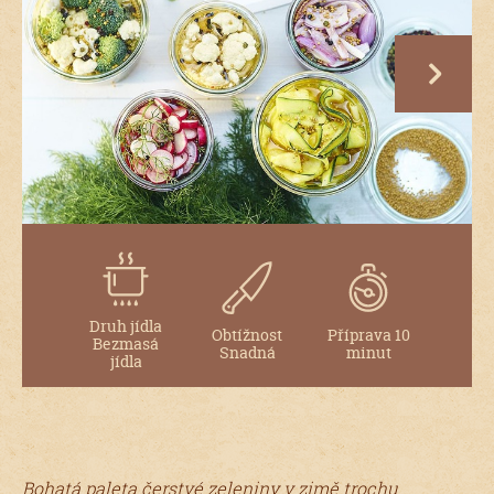
next
Druh jídla
Obtížnost
Příprava 10
Bezmasá
Snadná
minut
jídla
Bohatá paleta čerstvé zeleniny v zimě trochu