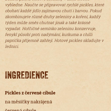
vybledne. Naučte se připravovat rychlé pickles, které
obohatí každé jídlo zajímavou chutí i barvou. Pokud
zkombinujete různé druhy zeleniny a koření, každý
týden může směs chutnat jinak a také krásně
vypadat. Hořčičné semínko zeleninu konzervuje,
fenykl působí proti nadýmání, kurkuma a chilli
paprička příjemně zahřejí. Hotové pickles skladujte v
lednici.
INGREDIENCE
Pickles z červené cibule
na měsíčky nakrájená
červená cibule