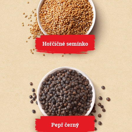
Hořčičné semínko
Pepř černý