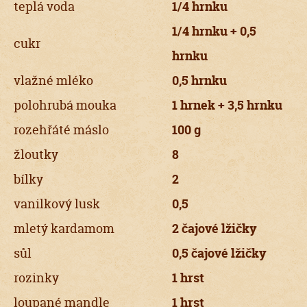
teplá voda
1/4 hrnku
1/4 hrnku + 0,5
cukr
hrnku
vlažné mléko
0,5 hrnku
polohrubá mouka
1 hrnek + 3,5 hrnku
rozehřáté máslo
100 g
žloutky
8
bílky
2
vanilkový lusk
0,5
mletý kardamom
2 čajové lžičky
sůl
0,5 čajové lžičky
rozinky
1 hrst
loupané mandle
1 hrst