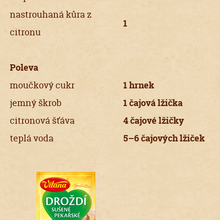
nastrouhaná kůra z
1
citronu
Poleva
moučkový cukr
1 hrnek
jemný škrob
1 čajová lžička
citronová šťáva
4 čajové lžičky
teplá voda
5–6 čajových lžiček