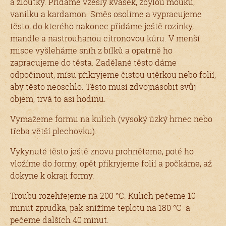
a žloutky. Přidáme vzešlý kvásek, zbylou mouku,
vanilku a kardamon. Směs osolíme a vypracujeme
těsto, do kterého nakonec přidáme ještě rozinky,
mandle a nastrouhanou citronovou kůru. V menší
misce vyšleháme sníh z bílků a opatrně ho
zapracujeme do těsta. Zadělané těsto dáme
odpočinout, mísu přikryjeme čistou utěrkou nebo folií,
aby těsto neoschlo. Těsto musí zdvojnásobit svůj
objem, trvá to asi hodinu.
Vymažeme formu na kulich (vysoký úzký hrnec nebo
třeba větší plechovku).
Vykynuté těsto ještě znovu prohněteme, poté ho
vložíme do formy, opět přikryjeme folií a počkáme, až
dokyne k okraji formy.
Troubu rozehřejeme na 200 °C. Kulich pečeme 10
minut zprudka, pak snížíme teplotu na 180 °C a
pečeme dalších 40 minut.