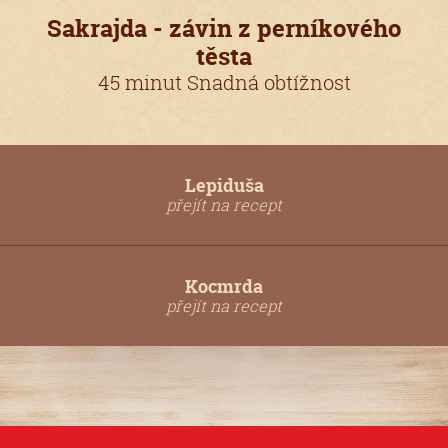
Sakrajda - závin z perníkového
těsta
45 minut Snadná obtížnost
Lepiduša
přejít na recept
Kocmrda
přejít na recept