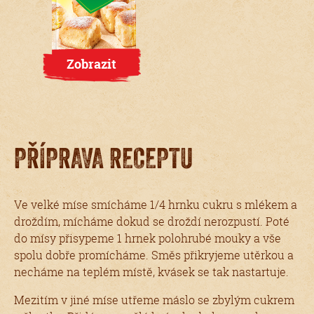
Zobrazit
PŘÍPRAVA RECEPTU
Ve velké míse smícháme 1/4 hrnku cukru s mlékem a
droždím, mícháme dokud se droždí nerozpustí. Poté
do mísy přisypeme 1 hrnek polohrubé mouky a vše
spolu dobře promícháme. Směs přikryjeme utěrkou a
necháme na teplém místě, kvásek se tak nastartuje.
Mezitím v jiné míse utřeme máslo se zbylým cukrem