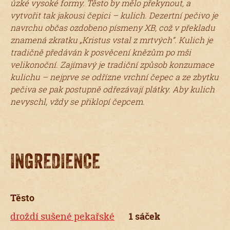
úzké vysoké formy. Těsto by mělo překynout, a
vytvořit tak jakousi čepici – kulich. Dezertní pečivo je
navrchu občas ozdobeno písmeny XB, což v překladu
znamená zkratku „Kristus vstal z mrtvých“. Kulich je
tradičně předáván k posvěcení knězům po mši
velikonoční. Zajímavý je tradiční způsob konzumace
kulichu – nejprve se odřízne vrchní čepec a ze zbytku
pečiva se pak postupně odřezávají plátky. Aby kulich
nevyschl, vždy se přiklopí čepcem.
INGREDIENCE
Těsto
droždí sušené pekařské
1 sáček