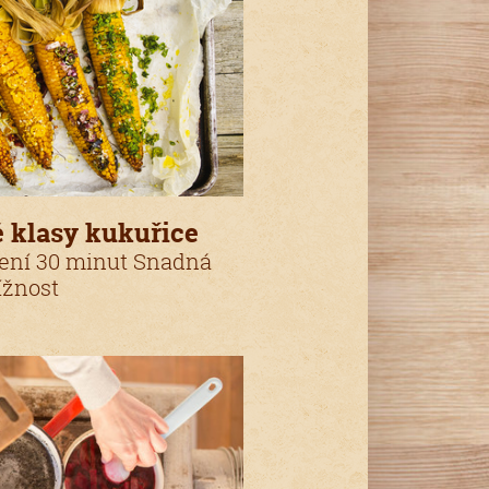
é klasy kukuřice
ení 30 minut Snadná
ížnost