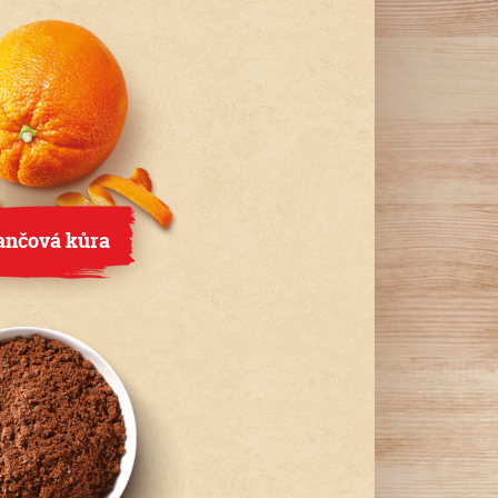
nčová kůra