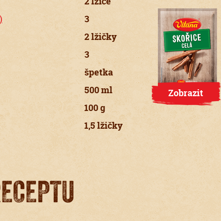
2 lžíce
)
3
2 lžičky
3
špetka
500 ml
Zobrazit
100 g
1,5 lžičky
RECEPTU