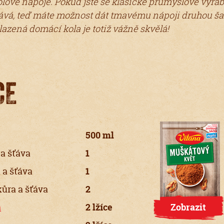
lové nápoje. Pokud jste se klasické průmyslově vyrábě
idává, teď máte možnost dát tmavému nápoji druhou ša
lazená domácí kola je totiž vážně skvělá!
CE
500 ml
 a šťáva
1
 a šťáva
1
ůra a šťáva
2
a
2 lžíce
Zobrazit