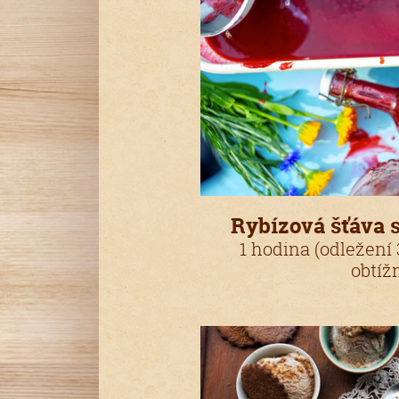
Rybízová šťáva 
1 hodina (odležení
obtíž