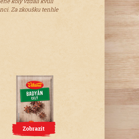
né koly vzdali kvůli
nci. Za zkoušku tenhle
Zobrazit