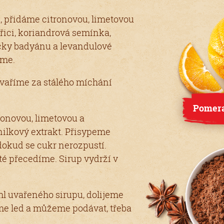
, přidáme citronovou, limetovou
ici, koriandrová semínka,
čky badyánu a levandulové
áme.
a vaříme za stálého míchání
Pomera
onovou, limetovou a
ilkový extrakt. Přisypeme
dokud se cukr nerozpustí.
é přecedíme. Sirup vydrží v
ml uvařeného sirupu, dolijeme
me led a můžeme podávat, třeba