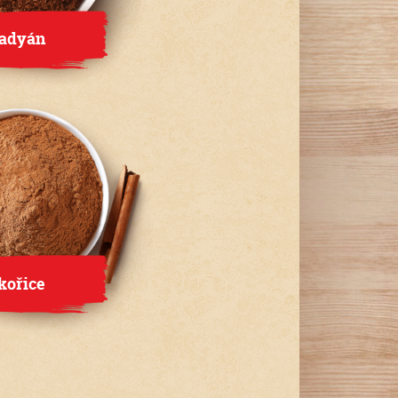
adyán
kořice