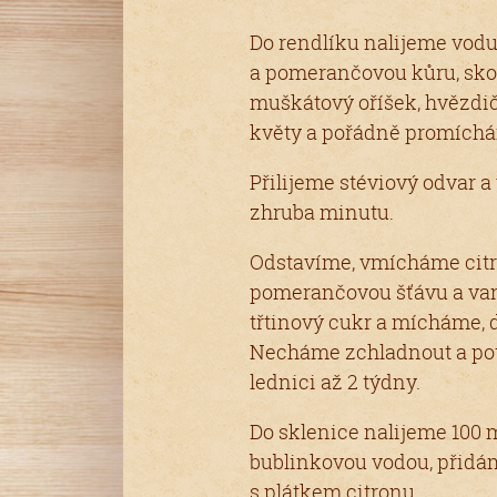
Do rendlíku nalijeme vodu
a pomerančovou kůru, skoř
muškátový oříšek, hvězdi
květy a pořádně promích
Přilijeme stéviový odvar 
zhruba minutu.
Odstavíme, vmícháme citr
pomerančovou šťávu a van
třtinový cukr a mícháme, 
Necháme zchladnout a pot
lednici až 2 týdny.
Do sklenice nalijeme 100 
bublinkovou vodou, přidá
s plátkem citronu.