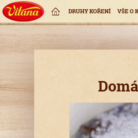
Úvod
DRUHY KOŘENÍ
VŠE O 
Domác