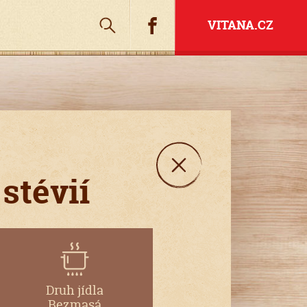
Hledat
Facebook
VITANA.CZ
stévií
Druh jídla
Bezmasá