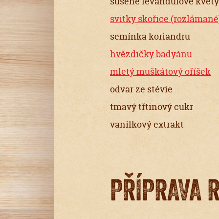
sušené levandulové květy
svitky skořice (rozlámané
semínka koriandru
hvězdičky badyánu
mletý muškátový oříšek
odvar ze stévie
tmavý třtinový cukr
vanilkový extrakt
PŘÍPRAVA 