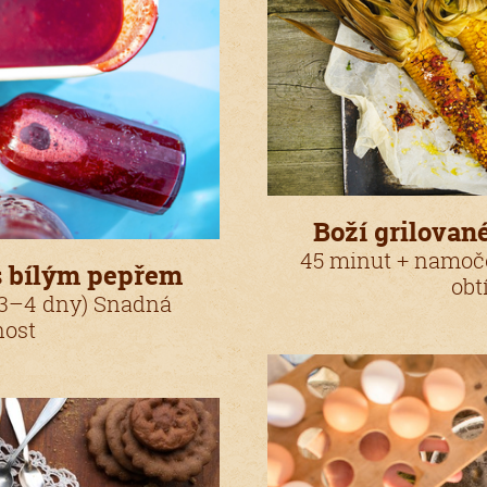
Boží grilovan
45 minut + namoč
s bílým pepřem
obt
 3–4 dny) Snadná
nost