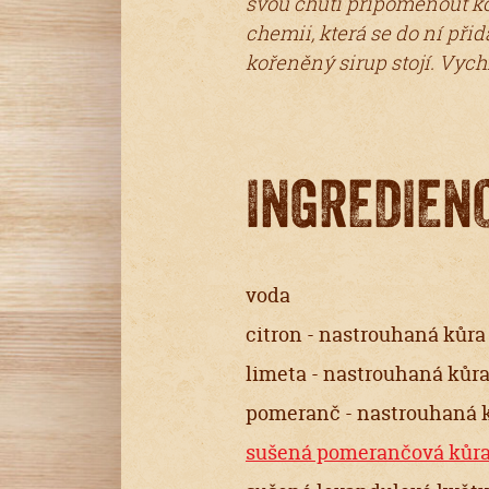
svou chutí připomenout ko
chemii, která se do ní př
kořeněný sirup stojí. Vych
INGREDIEN
voda
citron - nastrouhaná kůra
limeta - nastrouhaná kůra
pomeranč - nastrouhaná k
sušená pomerančová kůr