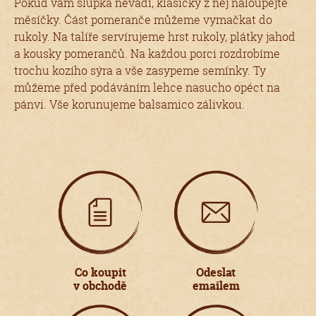
Pokud vám slupka nevadí, klasicky z něj naloupejte
měsíčky. Část pomeranče můžeme vymačkat do
rukoly. Na talíře servírujeme hrst rukoly, plátky jahod
a kousky pomerančů. Na každou porci rozdrobíme
trochu kozího sýra a vše zasypeme semínky. Ty
můžeme před podáváním lehce nasucho opéct na
pánvi. Vše korunujeme balsamico zálivkou.
Co koupit
Odeslat
v obchodě
emailem