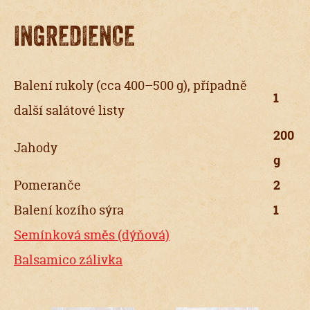
INGREDIENCE
Balení rukoly (cca 400–500 g), případně
1
další salátové listy
200
Jahody
g
Pomeranče
2
Balení kozího sýra
1
Semínková směs (dýňová)
Balsamico zálivka