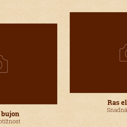
Ras e
Snadná
 bujon
tížnost