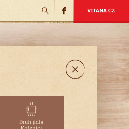
Hledat
Facebook
VITANA.CZ
Druh jídla
Kořeníci