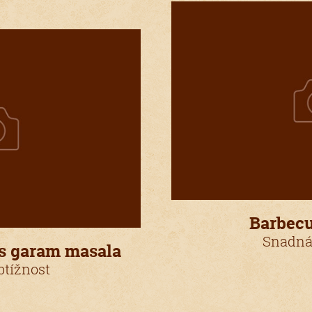
Barbec
Snadná
s garam masala
tížnost