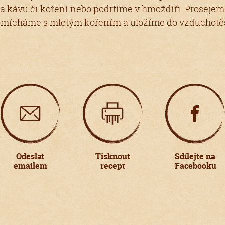
 kávu či koření nebo podrtíme v hmoždíři. Prosejeme
omícháme s mletým kořením a uložíme do vzduchotě
Odeslat
Tisknout
Sdílejte na
emailem
recept
Facebooku