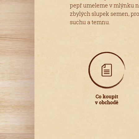
pepř umeleme v mlýnku na
zbylých slupek semen, pr
suchu a temnu.
Co koupit
v obchodě