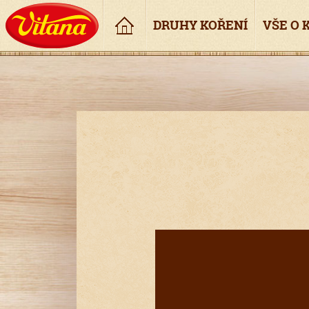
Úvod
DRUHY KOŘENÍ
VŠE O 