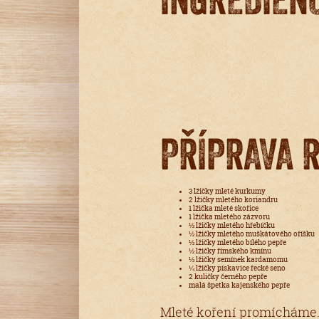
PŘÍPRAVA 
3 lžičky mleté kurkumy
2 lžičky mletého koriandru
1 lžička mleté skořice
1 lžička mletého zázvoru
½ lžičky mletého hřebíčku
½ lžičky mletého muškátového oříšku
½ lžičky mletého bílého pepře
½ lžičky římského kmínu
½ lžičky semínek kardamomu
¼ lžičky pískavice řecké seno
2 kuličky černého pepře
malá špetka kajenského pepře
Mleté koření promícháme.