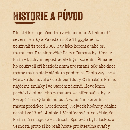
Historie a původ
Římský kmín je původem z východního Středomoří,
severní Afriky a Pákistánu. Staří Egypťané ho
používali již před 5 000 lety jako koření a také při
mumi˹kaci. Pro starověké Řeky a Římany byl římský
kmín v kuchyni nepostradatelným kořením. Římané
ho používali při každodenním prostírání, tak jako dnes
máme my na stole slánku a pepřenku. Tento zvyk se v
Maroku dochoval až do dnešní doby. O římském kmínu
najdeme zmínky i ve Starém zákoně. Slovo kmín
pochází z latinského cuminum. Ve středověku byl v
Evropě římský kmín nejpoužívanějším kořením z
místní produkce (Středomoří). Největší hodnoty údajně
dosáhl ve 13. až 14. století. Ve středověku se věřilo, že
kmín má i magické vlastnosti. Spojován byl s láskou a
věrností, proto si ho brali hosté pro štěstí na svatby.