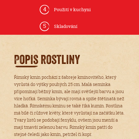
4
Použití v kuchyni
5
Skladování
Popis rostliny
Římský kmín pochází z šabreje kmínovitého, který
vyrůstá do výšky pouhých 25 cm. Malá semínka
připomínají běžný kmín, ale mají světlejší barvu a jsou
více hořká. Semínka bývají rovná a spíše štětinatá než
hladká. Římskému kmínu se také říká kumín. Rostlina
má bílé či růžové květy, které vyrůstají na začátku léta.
Tvary listů se podobají fenyklu, ovšem jsou menší a
mají tmavší zelenou barvu. Římský kmín patří do
stejné čeledi jako kmín, petržel či kopr.