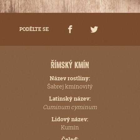
PODĚLTE SE
Share on facebook
Tweet #vseokor
Římský kmín
Název rostliny:
Šabrej kmínovitý
Latinský název:
Cuminum cyminum
Lidový název:
Kumín
Čeleď: