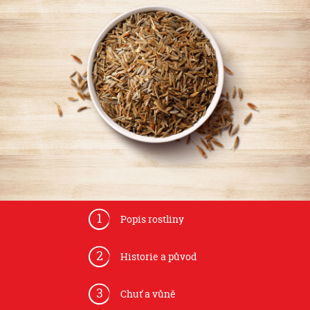
1
Popis rostliny
2
Historie a původ
3
Chuť a vůně