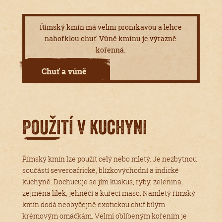
Římský kmín má velmi pronikavou a lehce
nahořklou chuť. Vůně kmínu je výrazně
kořenná.
Chuť a vůně
Použití v kuchyni
Římský kmín lze použít celý nebo mletý. Je nezbytnou
součástí severoafrické, blízkovýchodní a indické
kuchyně. Dochucuje se jím kuskus, ryby, zelenina,
zejména lilek, jehněčí a kuřecí maso. Namletý římský
kmín dodá neobyčejně exotickou chuť bílým
krémovým omáčkám. Velmi oblíbeným kořením je