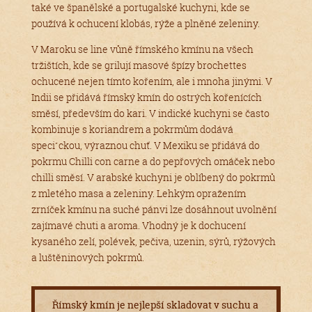
také ve španělské a portugalské kuchyni, kde se
používá k ochucení klobás, rýže a plněné zeleniny.
V Maroku se line vůně římského kmínu na všech
tržištích, kde se grilují masové špízy brochettes
ochucené nejen tímto kořením, ale i mnoha jinými. V
Indii se přidává římský kmín do ostrých kořenících
směsí, především do kari. V indické kuchyni se často
kombinuje s koriandrem a pokrmům dodává
speci˹ckou, výraznou chuť. V Mexiku se přidává do
pokrmu Chilli con carne a do pepřových omáček nebo
chilli směsí. V arabské kuchyni je oblíbený do pokrmů
z mletého masa a zeleniny. Lehkým opražením
zrníček kmínu na suché pánvi lze dosáhnout uvolnění
zajímavé chuti a aroma. Vhodný je k dochucení
kysaného zelí, polévek, pečiva, uzenin, sýrů, rýžových
a luštěninových pokrmů.
Římský kmín je nejlepší skladovat v suchu a