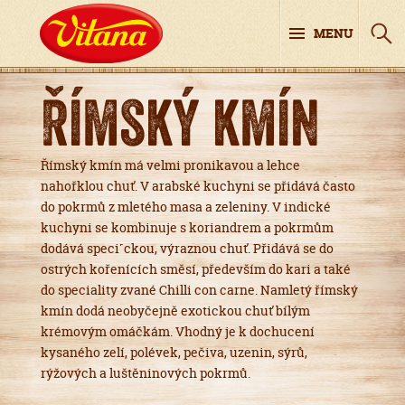
MENU
Římský kmín
Římský kmín má velmi pronikavou a lehce
nahořklou chuť. V arabské kuchyni se přidává často
do pokrmů z mletého masa a zeleniny. V indické
kuchyni se kombinuje s koriandrem a pokrmům
dodává speci˹ckou, výraznou chuť. Přidává se do
ostrých kořenících směsí, především do kari a také
do speciality zvané Chilli con carne. Namletý římský
kmín dodá neobyčejně exotickou chuť bílým
krémovým omáčkám. Vhodný je k dochucení
kysaného zelí, polévek, pečiva, uzenin, sýrů,
rýžových a luštěninových pokrmů.