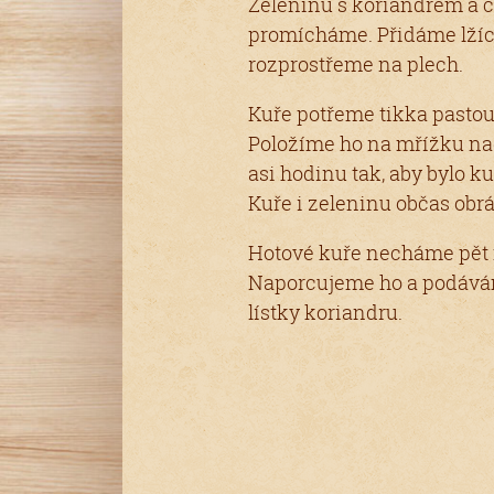
Zeleninu s koriandrem a 
promícháme. Přidáme lžíci
rozprostřeme na plech.
Kuře potřeme tikka pastou 
Položíme ho na mřížku na
asi hodinu tak, aby bylo 
Kuře i zeleninu občas obr
Hotové kuře necháme pět 
Naporcujeme ho a podává
lístky koriandru.