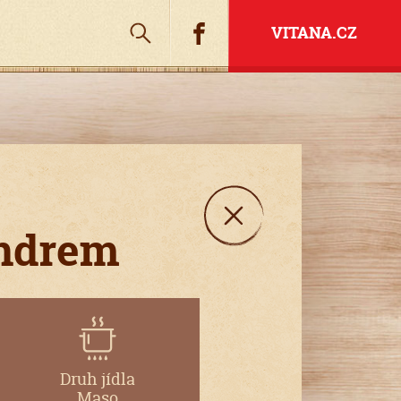
Hledat
Facebook
VITANA.CZ
andrem
Druh jídla
Maso