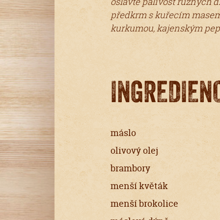
oslavte pálivost různých d
předkrm s kuřecím masem 
kurkumou, kajenským pe
INGREDIEN
máslo
olivový olej
brambory
menší květák
menší brokolice