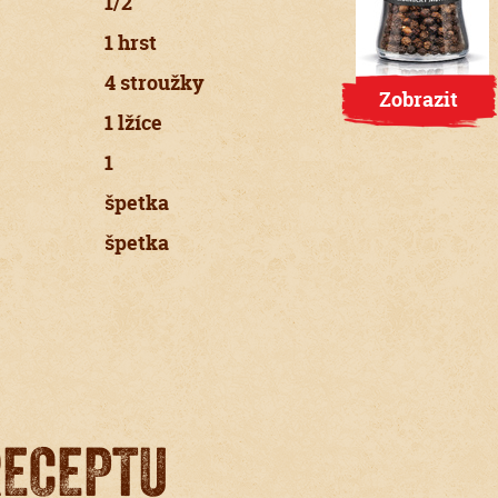
1/2
1 hrst
4 stroužky
Zobrazit
1 lžíce
1
špetka
špetka
RECEPTU