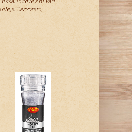
tikka. Indové s ní vaří
hřeje. Zázvorem,