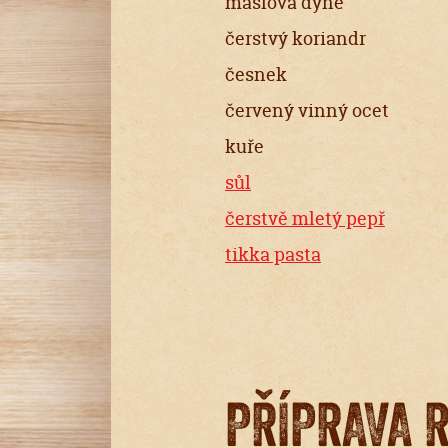
máslová dýně
čerstvý koriandr
česnek
červený vinný ocet
kuře
sůl
čerstvě mletý pepř
tikka pasta
PŘÍPRAVA 