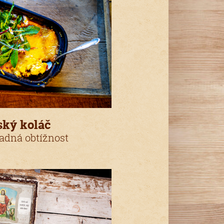
ský koláč
adná obtížnost