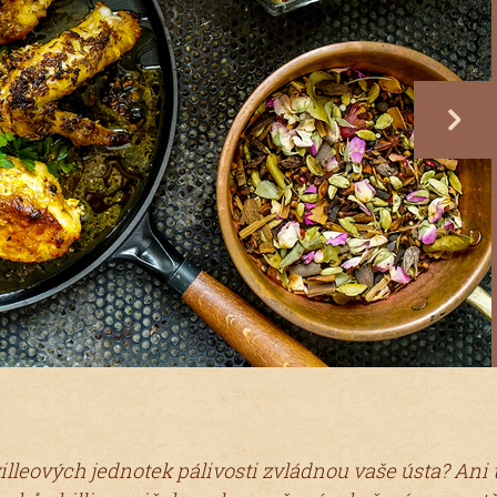
next
ovilleových jednotek pálivosti zvládnou vaše ústa? Ani 