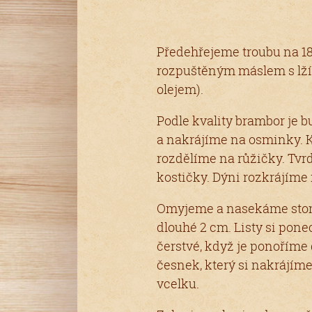
Předehřejeme troubu na 1
rozpuštěným máslem s lží
olejem).
Podle kvality brambor je
a nakrájíme na osminky. K
rozdělíme na růžičky. Tvr
kostičky. Dýni rozkrájíme 
Omyjeme a nasekáme ston
dlouhé 2 cm. Listy si pon
čerstvé, když je ponoříme
česnek, který si nakrájí
vcelku.