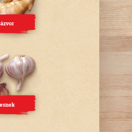
ázvor
esnek