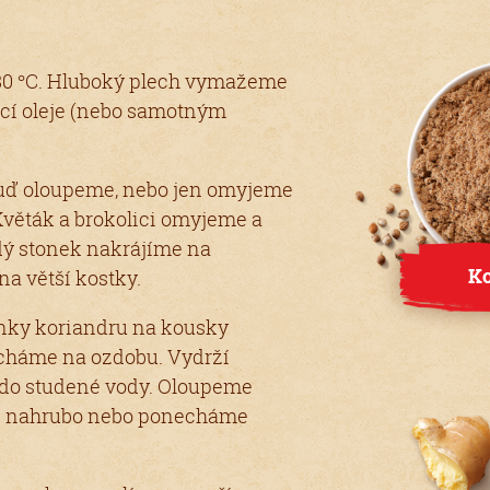
80 °C. Hluboký plech vymažeme
cí oleje (nebo samotným
 buď oloupeme, nebo jen omyjeme
věták a brokolici omyjeme a
dý stonek nakrájíme na
Ko
na větší kostky.
ky koriandru na kousky
echáme na ozdobu. Vydrží
 do studené vody. Oloupeme
me nahrubo nebo ponecháme