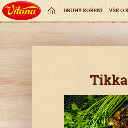
Úvod
DRUHY KOŘENÍ
VŠE O 
Tikka