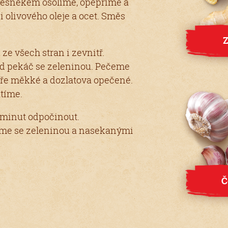
česnekem osolíme, opepříme a
 olivového oleje a ocet. Směs
Z
ze všech stran i zevnitř.
d pekáč se zeleninou. Pečeme
kuře měkké a dozlatova opečené.
átíme.
minut odpočinout.
me se zeleninou a nasekanými
Č