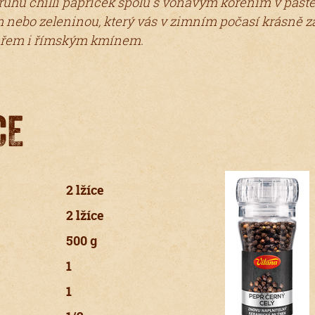
ruhů chilli papriček spolu s voňavým kořením v pastě 
nebo zeleninou, který vás v zimním počasí krásně za
přem i římským kmínem.
CE
2 lžíce
2 lžíce
500 g
1
1