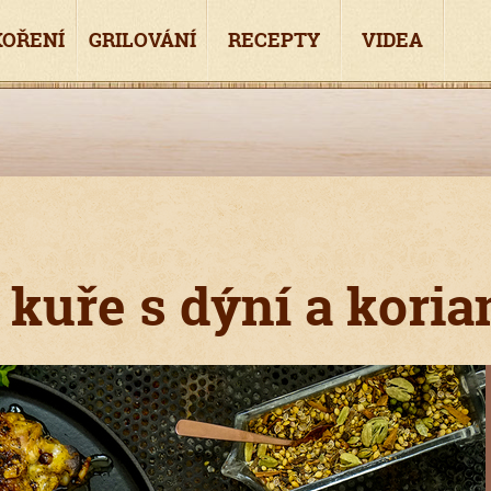
KOŘENÍ
GRILOVÁNÍ
RECEPTY
VIDEA
 kuře s dýní a kori