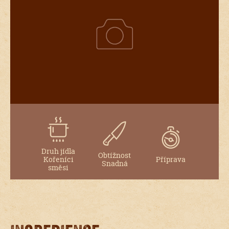
Druh jídla
Obtížnost
Kořeníci
Příprava
Snadná
směsi