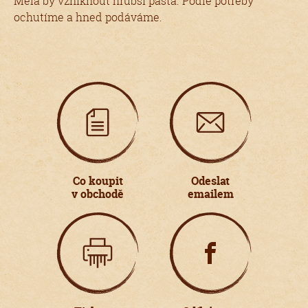
Měla by vzniknout hrubší pasta. Podle potřeby
ochutíme a hned podáváme.
Co koupit
Odeslat
v obchodě
emailem