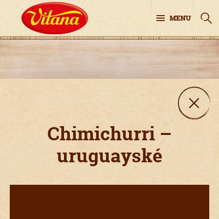
MENU
Chimichurri –
uruguayské