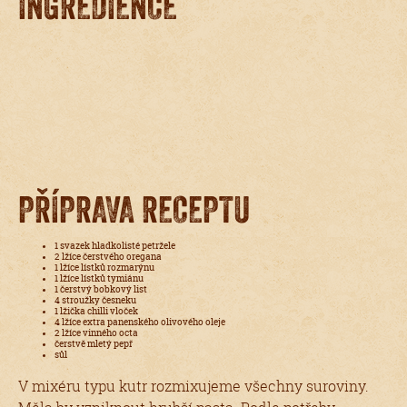
INGREDIENCE
PŘÍPRAVA RECEPTU
1 svazek hladkolisté petržele
2 lžíce čerstvého oregana
1 lžíce lístků rozmarýnu
1 lžíce lístků tymiánu
1 čerstvý bobkový list
4 stroužky česneku
1 lžička chilli vloček
4 lžíce extra panenského olivového oleje
2 lžíce vinného octa
čerstvě mletý pepř
sůl
V mixéru typu kutr rozmixujeme všechny suroviny.