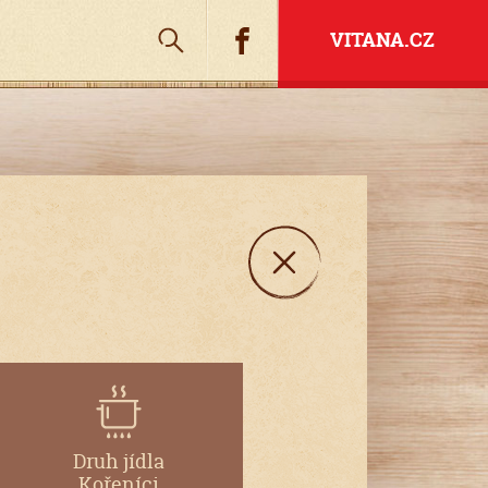
Hledat
Facebook
VITANA.CZ
Druh jídla
Kořeníci