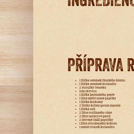
PŘÍPRAVA 
1 lžička semínek římského kmínu
1 lžička semínek koriandru
2 stroužky česneku
1cm zázvoru
1 lžička kajenského pepře
1 lžíce mleté uzené papriky
1 lžička kurkumy
2 lžičky koření garam masala
1 lžička soli
2 lžíce rostlinného oleje
2 lžíce rajčatové pasty
2 červené chilli papričky
1 lžíce strouhaného kokosu
1 menší svazek koriandru