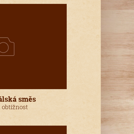
álská směs
 obtížnost