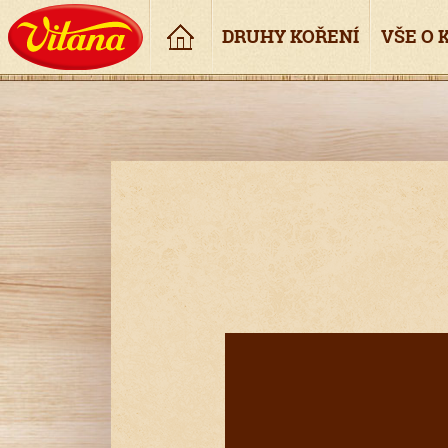
Úvod
DRUHY KOŘENÍ
VŠE O 