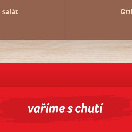
 salát
Gri