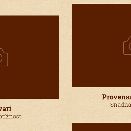
Provens
Snadná
vari
tížnost