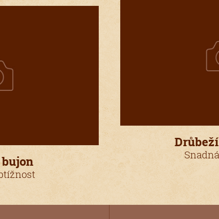
Drůbeží
Snadná
 bujon
tížnost